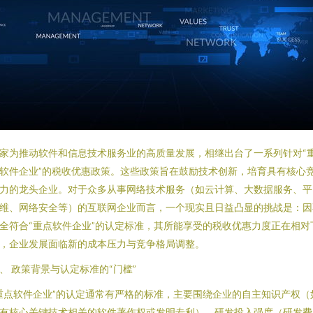
家为推动软件和信息技术服务业的高质量发展，相继出台了一系列针对“
软件企业”的税收优惠政策。这些政策旨在鼓励技术创新，培育具有核心
力的龙头企业。对于众多从事网络技术服务（如云计算、大数据服务、平
维、网络安全等）的互联网企业而言，一个现实且日益凸显的挑战是：因
全符合“重点软件企业”的认定标准，其所能享受的税收优惠力度正在相对
，企业发展面临新的成本压力与竞争格局调整。
、 政策背景与认定标准的“门槛”
重点软件企业”的认定通常有严格的标准，主要围绕企业的自主知识产权（
有核心关键技术相关的软件著作权或发明专利）、研发投入强度（研发费