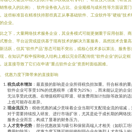
销售收入的比例）、软件业务收入占比、企业规模与成长性等方面设置门
。这些标准旨在精准扶持那些真正从事基础软件、工业软件等“硬核”技术
的企业。
比之下，大量网络技术服务企业，其业务模式可能更侧重于应用创新、商
式整合、平台运营或提供基于现有技术的解决方案服务。虽然技术含量高
新活跃，但其“软件产品”形态可能不突出，或核心技术多以算法、服务形
现，在知识产权申报和收入结构上难以完全匹配传统“软件企业”的认定框
。这直接导致了它们在申请“重点软件企业”资质时面临困难。
、 优惠力度下降带来的直接影响
税负成本增加
：最直接的影响是企业所得税负担加重。符合标准的重
软件企业可享受10%的优惠税率（通常为25%），而未能认定的企业
无法享受此优惠。在增值税即征即退、研发费用加计扣除等政策的适
上也可能存在差异。
现金流压力
：税收优惠的减少意味着企业当期可支配现金流的缩减，
对于需要持续投入研发、进行市场扩张，尤其是处于成长期的网络技
服务企业而言，构成了显著的财务压力。
人才竞争劣势
：部分优惠政策与吸引和保留高端人才相关（如职工培
费用扣除等）。优惠力度下降可能间接削弱企业在激烈人才市场上的