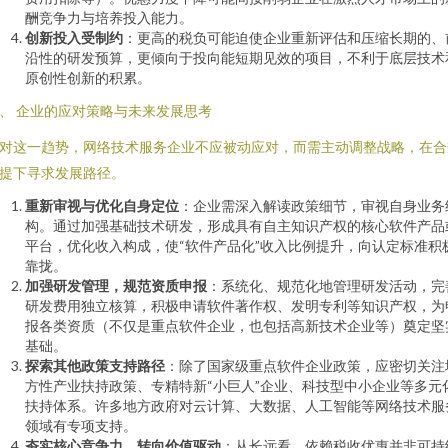
酬竞争力与培养投入能力。
创新投入受制约
：更高的税负可能迫使企业重新评估和压缩长期的、
沿性的研发预算，更倾向于投向能短期见效的项目，不利于底层技术
原创性创新的积累。
、 企业的应对策略与未来发展思考
对这一趋势，网络技术服务企业不应被动应对，而需主动调整战略，在合
提下寻求发展路径。
重新审视与优化自身定位
：企业需深入解读政策细节，审视自身业务
构。通过加强基础技术研发，形成具有自主知识产权的核心软件产品
平台，优化收入构成，使“软件产品化”收入比例提升，向认定标准积
靠拢。
加强研发管理，规范资质申报
：系统化、规范化地管理研发活动，完
研发费用独立核算，积极申请软件著作权、发明专利等知识产权，为
报各类资质（不仅是重点软件企业，也包括高新技术企业等）奠定坚
基础。
探索其他政策支持路径
：除了国家级重点软件企业政策，应密切关注
方性产业扶持政策、专精特新“小巨人”企业、科技型中小企业等多元
扶持体系。许多地方政府对云计算、大数据、人工智能等网络技术服
领域有专项支持。
夯实核心竞争力，转向价值驱动
：从长远看，依赖税收优惠并非可持